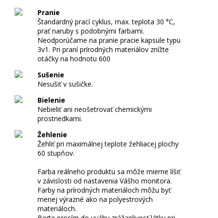
A
Č
Pranie
Štandardný prací cyklus, max. teplota 30 °C,
S
prať naruby s podobnými farbami.
V
Neodporúčame na pranie pracie kapsule typu
O
3v1. Pri praní prírodných materiálov znížte
otáčky na hodnotu 600
J
V
Sušenie
Nesušiť v sušičke.
Z
O
Bielenie
R
Nebieliť ani neošetrovať chemickými
prostriedkami.
Žehlenie
Žehliť pri maximálnej teplote žehliacej plochy
60 stupňov.
Farba reálneho produktu sa môže mierne líšiť
v závislosti od nastavenia Vášho monitora.
Farby na prírodných materiáloch môžu byť
menej výrazné ako na polyestrových
N
materiáloch.
Berte prosím do uváhy zrážanlivosť látky pri