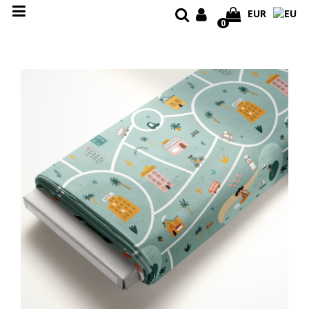
EUR
0
Ú
V
O
D
D
I
Z
A
J
N
O
V
É
L