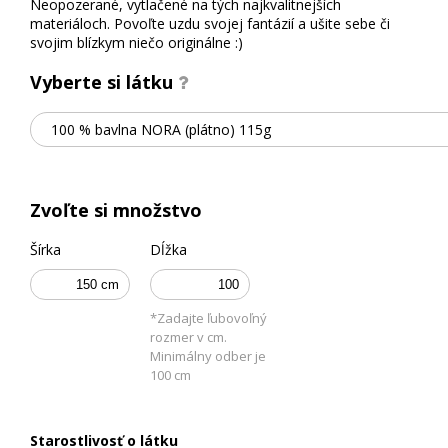
O
Neopozerané, vytlačené na tých najkvalitnejších
F
materiáloch. Povoľte uzdu svojej fantázií a ušite sebe či
svojim blízkym niečo originálne :)
A
R
Vyberte si látku
E
B
100 % bavlna NORA (plátno) 115g
N
É
L
Zvoľte si množstvo
Á
T
Šírka
Dĺžka
K
Y
*Zadajte ľubovoľný
rozmer v cm.
V
Minimálny odber je
Y
100 cm
T
L
Starostlivosť o látku