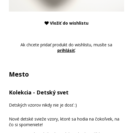
Á
T
K
Y
Vložiť do wishlistu
P
R
Ak chcete pridať produkt do wishlistu, musíte sa
prihlásiť
.
O
D
U
Mesto
K
T
Y
Kolekcia - Detský svet
J
Detských vzorov nikdy nie je dosť :)
E
D
Nové detské svieže vzory, ktoré sa hodia na čokoľvek, na
čo si spomeniete!
N