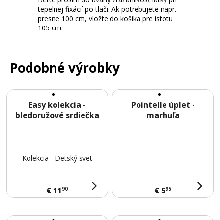
E
tepelnej fixácií po tlači. Ak potrebujete napr.
E
presne 100 cm, vložte do košíka pre istotu
D
105 cm.
L
E
S
Podobné výrobky
B
L
Easy kolekcia -
Pointelle úplet -
O
bledoružové srdiečka
marhuľa
G
K
O
Kolekcia - Detský svet
N
T
90
95
€ 11
€ 5
A
K