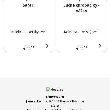
T
Safari
Lúčne chrobáčiky -
vážky
Kolekcia - Detský svet
Kolekcia - Detský svet
90
90
€ 11
€ 11
showroom
Jilemnického 7, 974 04 Banská Bystrica
sídlo
Nešporova 4, 974 04 Banská Bystrica