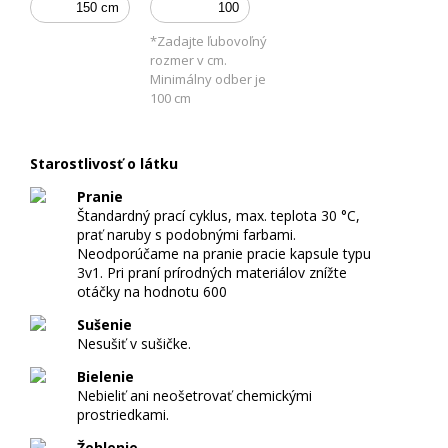
O
F
*Zadajte ľubovoľný
A
rozmer v cm.
R
Minimálny odber je
E
100 cm
B
N
Starostlivosť o látku
É
Pranie
L
Štandardný prací cyklus, max. teplota 30 °C,
Á
prať naruby s podobnými farbami.
T
Neodporúčame na pranie pracie kapsule typu
K
3v1. Pri praní prírodných materiálov znížte
otáčky na hodnotu 600
Y
Sušenie
Nesušiť v sušičke.
V
Y
Bielenie
T
Nebieliť ani neošetrovať chemickými
prostriedkami.
L
Žehlenie