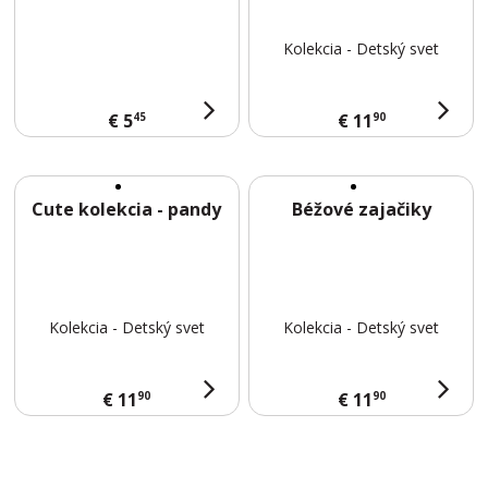
E
E
Kolekcia - Detský svet
D
L
E
45
90
€ 5
€ 11
S
B
Cute kolekcia - pandy
Béžové zajačiky
L
O
G
K
Kolekcia - Detský svet
Kolekcia - Detský svet
O
N
90
90
€ 11
€ 11
T
A
K