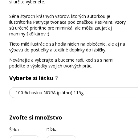
Á
si určite vyberiete.
T
K
Séria štyroch krásnych vzorov, ktorých autorkou je
ilustrátorka Patrycja tvoriaca pod značkou PatiPaint. Vzory
Y
sú určené prioritne pre miminká, ale môžu zaujať aj
maminy škôlkárov :)
P
Tieto milé ilustrácie sa hodia nielen na oblečenie, ale aj na
R
výbavu do postieľky a textilné doplnky do izbičky.
O
Neváhajte a vyberajte a budeme radi, keď sa s nami
D
podelíte o výsledky svojich tvorivých prác.
U
K
Vyberte si látku
T
Y
100 % bavlna NORA (plátno) 115g
J
E
Zvoľte si množstvo
D
N
Šírka
Dĺžka