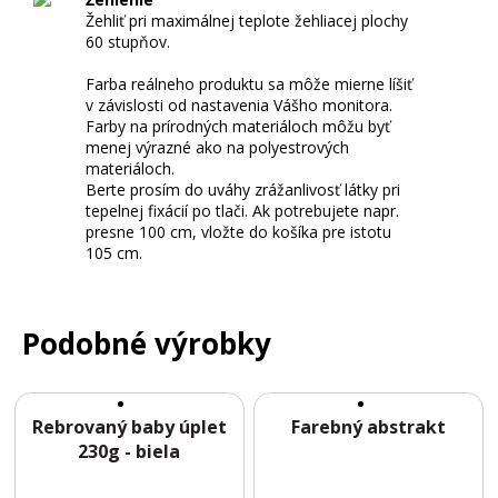
A
Žehliť pri maximálnej teplote žehliacej plochy
Č
60 stupňov.
S
V
Farba reálneho produktu sa môže mierne líšiť
v závislosti od nastavenia Vášho monitora.
O
Farby na prírodných materiáloch môžu byť
J
menej výrazné ako na polyestrových
V
materiáloch.
Berte prosím do uváhy zrážanlivosť látky pri
Z
tepelnej fixácií po tlači. Ak potrebujete napr.
O
presne 100 cm, vložte do košíka pre istotu
R
105 cm.
Podobné výrobky
Rebrovaný baby úplet
Farebný abstrakt
230g - biela
N