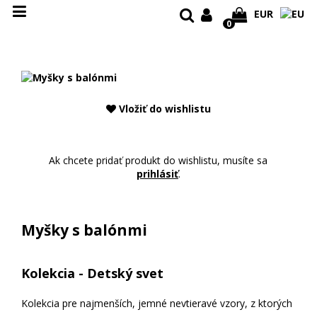
EUR
0
Ú
V
O
D
Vložiť do wishlistu
D
I
Ak chcete pridať produkt do wishlistu, musíte sa
prihlásiť
.
Z
A
J
Myšky s balónmi
N
O
V
Kolekcia - Detský svet
É
L
Kolekcia pre najmenších, jemné nevtieravé vzory, z ktorých