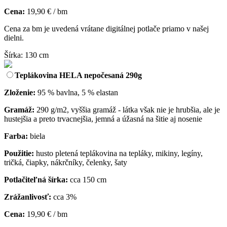
Cena:
19,90 € / bm
Cena za bm je uvedená vrátane digitálnej potlače priamo v našej
dielni.
Šírka: 130 cm
Teplákovina HELA nepočesaná 290g
Zloženie:
95 % bavlna, 5 % elastan
Gramáž:
290 g/m2, vyššia gramáž - látka však nie je hrubšia, ale je
hustejšia a preto trvacnejšia, jemná a úžasná na šitie aj nosenie
Farba:
biela
Použitie:
husto pletená teplákovina na tepláky, mikiny, legíny,
tričká, čiapky, nákrčníky, čelenky, šaty
Potlačiteľná šírka:
cca 150 cm
Zrážanlivosť:
cca 3%
Cena:
19,90 € / bm