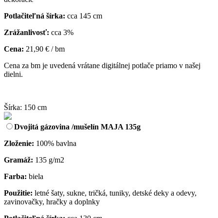
Potlačiteľná šírka:
cca 145 cm
Zrážanlivosť:
cca 3%
Cena:
21,90 € / bm
Cena za bm je uvedená vrátane digitálnej potlače priamo v našej
dielni.
Šírka: 150 cm
Dvojitá gázovina /mušelín MAJA 135g
Zloženie:
100% bavlna
Gramáž:
135 g/m2
Farba:
biela
Použitie:
letné šaty, sukne, tričká, tuniky, detské deky a odevy,
zavinovačky, hračky a doplnky