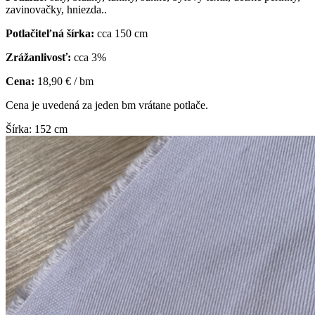
zavinovačky, hniezda..
Potlačiteľná šírka:
cca 150 cm
Zrážanlivosť:
cca 3%
Cena:
18,90 € / bm
Cena je uvedená za jeden bm vrátane potlače.
Šírka: 152 cm