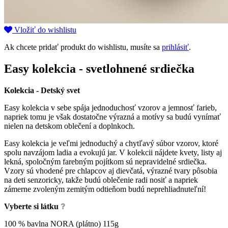
Vložiť do wishlistu
Ak chcete pridať produkt do wishlistu, musíte sa
prihlásiť
.
Easy kolekcia - svetlohnené srdiečka
Kolekcia - Detský svet
Easy kolekcia v sebe spája jednoduchosť vzorov a jemnosť farieb,
napriek tomu je však dostatočne výrazná a motívy sa budú vynímať
nielen na detskom oblečení a doplnkoch.
Easy kolekcia je veľmi jednoduchý a chytľavý súbor vzorov, ktoré
spolu navzájom ladia a evokujú jar. V kolekcii nájdete kvety, listy aj
lekná, spoločným farebným pojítkom sú nepravidelné srdiečka.
Vzory sú vhodené pre chlapcov aj dievčatá, výrazné tvary pôsobia
na deti senzoricky, takže budú oblečenie radi nosiť a napriek
zámerne zvoleným zemitým odtieňom budú neprehliadnuteľní!
Vyberte si látku
100 % bavlna NORA (plátno) 115g