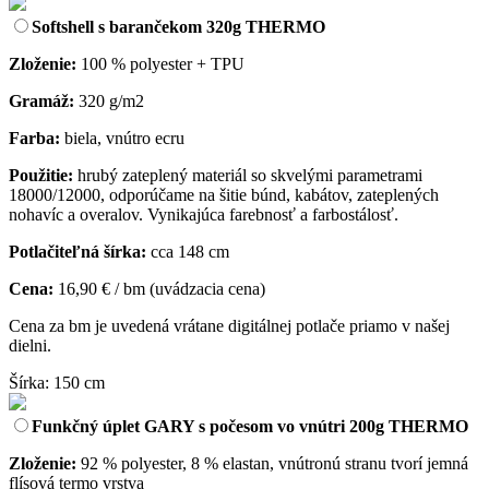
Softshell s barančekom 320g THERMO
Zloženie:
100 % polyester + TPU
Gramáž:
320 g/m2
Farba:
biela, vnútro ecru
Použitie:
hrubý zateplený materiál so skvelými parametrami
18000/12000, odporúčame na šitie búnd, kabátov, zateplených
nohavíc a overalov. Vynikajúca farebnosť a farbostálosť.
Potlačiteľná šírka:
cca 148 cm
Cena:
16,90 € / bm (uvádzacia cena)
Cena za bm je uvedená vrátane digitálnej potlače priamo v našej
dielni.
Šírka: 150 cm
Funkčný úplet GARY s počesom vo vnútri 200g THERMO
Zloženie:
92 % polyester, 8 % elastan, vnútronú stranu tvorí jemná
flísová termo vrstva