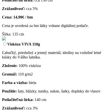
Potlačiteľná šírka:
cca 130 cm
Zrážanlivosť:
cca 5%
Cena:
14,90€ / bm
Cena je uvedená za bm látky vrátane digitálnej potlače.
Šírka: 135 cm
Viskóza VIVA 110g
Ľahučký, priedušný a jemný materiál, ideálny na vzdušné letné
kúsky do Vášho šatníka.
Zloženie:
100% viskóza
Gramáž:
110 g/m2
Farba a väzba:
biela
Použitie:
šaty, blúzky, tuniky, sukne, šatky, doplnky do vlasov
Potlačiteľná šírka:
140 cm
Zrážanlivosť:
cca 3%