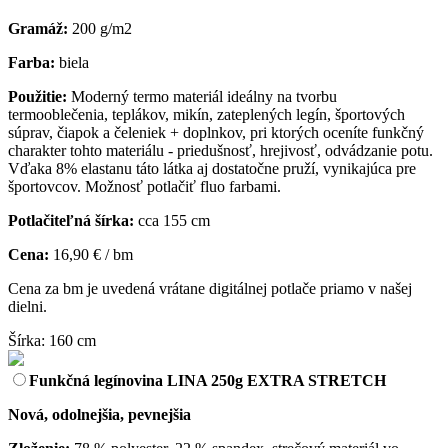
Gramáž:
200 g/m2
Farba:
biela
Použitie:
Moderný termo materiál ideálny na tvorbu
termooblečenia, teplákov, mikín, zateplených legín, športových
súprav, čiapok a čeleniek + doplnkov, pri ktorých oceníte funkčný
charakter tohto materiálu - priedušnosť, hrejivosť, odvádzanie potu.
Vďaka 8% elastanu táto látka aj dostatočne pruží, vynikajúca pre
športovcov. Možnosť potlačiť fluo farbami.
Potlačiteľná šírka:
cca 155 cm
Cena:
16,90 € / bm
Cena za bm je uvedená vrátane digitálnej potlače priamo v našej
dielni.
Šírka: 160 cm
Funkčná legínovina LINA 250g EXTRA STRETCH
Nová, odolnejšia, pevnejšia