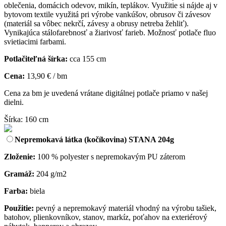
oblečenia, domácich odevov, mikín, teplákov. Využitie si nájde aj v
bytovom textile využitá pri výrobe vankúšov, obrusov či závesov
(materiál sa vôbec nekrčí, závesy a obrusy netreba žehliť).
Vynikajúca stálofarebnosť a žiarivosť farieb. Možnosť potlače fluo
svietiacimi farbami.
Potlačiteľná šírka:
cca 155 cm
Cena:
13,90 € / bm
Cena za bm je uvedená vrátane digitálnej potlače priamo v našej
dielni.
Šírka: 160 cm
Nepremokavá látka (kočíkovina) STANA 204g
Zloženie:
100 % polyester s nepremokavým PU záterom
Gramáž:
204 g/m2
Farba:
biela
Použitie:
pevný a nepremokavý materiál vhodný na výrobu tašiek,
batohov, plienkovníkov, stanov, markíz, poťahov na exteriérový