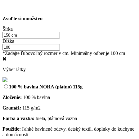
Zvoľte si množstvo
Šírka
Dĺžka
*Zadajte ľubovoľný rozmer v cm. Minimálny odber je 100 cm
Výber látky
100 % bavlna NORA (plátno) 115g
Zloženie:
100 % bavlna
Gramáž:
115 g/m2
Farba a väzba:
biela, plátnová väzba
Použitie:
ľahké bavlnené odevy, detský textil, doplnky do kuchyne
a domácnosti