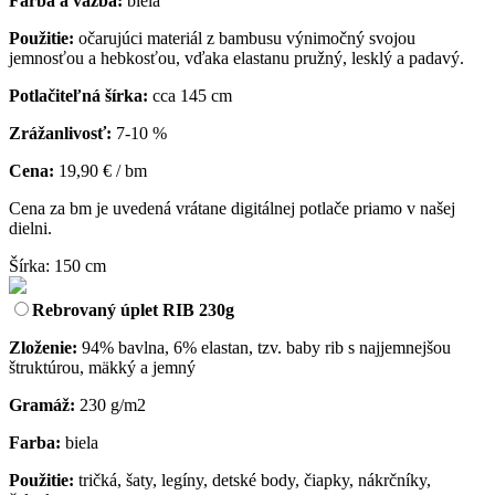
Farba a väzba:
biela
Použitie:
očarujúci materiál z bambusu výnimočný svojou
jemnosťou a hebkosťou, vďaka elastanu pružný, lesklý a padavý.
Potlačiteľná šírka:
cca 145 cm
Zrážanlivosť:
7-10 %
Cena:
19,90 € / bm
Cena za bm je uvedená vrátane digitálnej potlače priamo v našej
dielni.
Šírka: 150 cm
Rebrovaný úplet RIB 230g
Zloženie:
94% bavlna, 6% elastan, tzv. baby rib s najjemnejšou
štruktúrou, mäkký a jemný
Gramáž:
230 g/m2
Farba:
biela
Použitie:
tričká, šaty, legíny, detské body, čiapky, nákrčníky,