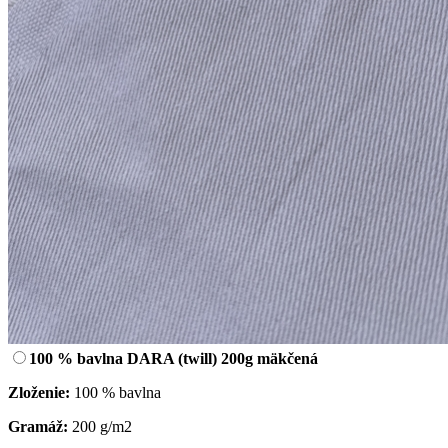
100 % bavlna DARA (twill) 200g mäkčená
Zloženie:
100 % bavlna
Gramáž:
200 g/m2