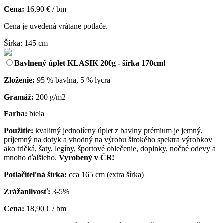
Cena:
16,90 € / bm
Cena je uvedená vrátane potlače.
Šírka: 145 cm
Bavlnený úplet KLASIK 200g - šírka 170cm!
Zloženie:
95 % bavlna, 5 % lycra
Gramáž:
200 g/m2
Farba:
biela
Použitie:
kvalitný jednolícny úplet z bavlny prémium je jemný,
príjemný na dotyk a vhodný na výrobu širokého spektra výrobkov
ako tričká, šaty, legíny, športové oblečenie, doplnky, nočné odevy a
mnoho ďalšieho.
Vyrobený v ČR!
Potlačiteľná šírka:
cca 165 cm (extra šírka)
Zrážanlivosť:
3-5%
Cena:
18,90 € / bm