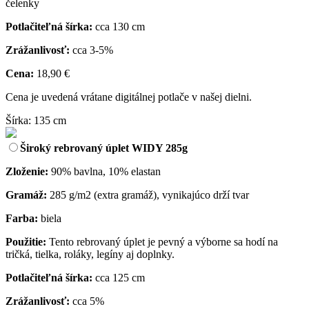
čelenky
Potlačiteľná šírka:
cca 130 cm
Zrážanlivosť:
cca 3-5%
Cena:
18,90 €
Cena je uvedená vrátane digitálnej potlače v našej dielni.
Šírka: 135 cm
Široký rebrovaný úplet WIDY 285g
Zloženie:
90% bavlna, 10% elastan
Gramáž:
285 g/m2 (extra gramáž), vynikajúco drží tvar
Farba:
biela
Použitie:
Tento rebrovaný úplet je pevný a výborne sa hodí na
tričká, tielka, roláky, legíny aj doplnky.
Potlačiteľná šírka:
cca 125 cm
Zrážanlivosť:
cca 5%