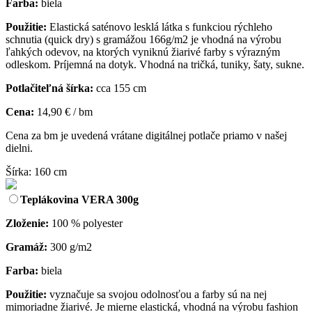
Farba:
biela
Použitie:
Elastická saténovo lesklá látka s funkciou rýchleho
schnutia (quick dry) s gramážou 166g/m2 je vhodná na výrobu
ľahkých odevov, na ktorých vyniknú žiarivé farby s výrazným
odleskom. Príjemná na dotyk. Vhodná na tričká, tuniky, šaty, sukne.
Potlačiteľná šírka:
cca 155 cm
Cena:
14,90 € / bm
Cena za bm je uvedená vrátane digitálnej potlače priamo v našej
dielni.
Šírka: 160 cm
Teplákovina VERA 300g
Zloženie:
100 % polyester
Gramáž:
300 g/m2
Farba:
biela
Použitie:
vyznačuje sa svojou odolnosťou a farby sú na nej
mimoriadne žiarivé. Je mierne elastická, vhodná na výrobu fashion