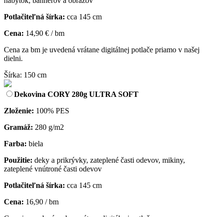
nábytok, bannerov a obrazov
Potlačiteľná šírka:
cca 145 cm
Cena:
14,90 € / bm
Cena za bm je uvedená vrátane digitálnej potlače priamo v našej
dielni.
Šírka: 150 cm
Dekovina CORY 280g ULTRA SOFT
Zloženie:
100% PES
Gramáž:
280 g/m2
Farba:
biela
Použitie:
deky a prikrývky, zateplené časti odevov, mikiny,
zateplené vnútroné časti odevov
Potlačiteľná šírka:
cca 145 cm
Cena:
16,90 / bm