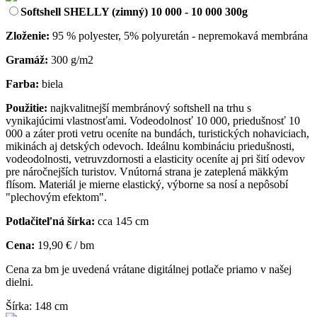
Softshell SHELLY (zimný) 10 000 - 10 000 300g
Zloženie:
95 % polyester, 5% polyuretán - nepremokavá membrána
Gramáž:
300 g/m2
Farba:
biela
Použitie:
najkvalitnejší membránový softshell na trhu s
vynikajúcimi vlastnosťami. Vodeodolnosť 10 000, priedušnosť 10
000 a záter proti vetru oceníte na bundách, turistických nohaviciach,
mikinách aj detských odevoch. Ideálnu kombináciu priedušnosti,
vodeodolnosti, vetruvzdornosti a elasticity oceníte aj pri šití odevov
pre náročnejších turistov. Vnútorná strana je zateplená mäkkým
flísom. Materiál je mierne elastický, výborne sa nosí a nepôsobí
"plechovým efektom".
Potlačiteľná šírka:
cca 145 cm
Cena:
19,90 € / bm
Cena za bm je uvedená vrátane digitálnej potlače priamo v našej
dielni.
Šírka: 148 cm