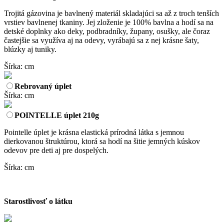
Trojitá gázovina je bavlnený materiál skladajúci sa až z troch tenších
vrstiev bavlnenej tkaniny. Jej zloženie je 100% bavlna a hodí sa na
detské doplnky ako deky, podbradníky, župany, osušky, ale čoraz
častejšie sa využíva aj na odevy, vyrábajú sa z nej krásne šaty,
blúzky aj tuniky.
Šírka: cm
Rebrovaný úplet
Šírka: cm
POINTELLE úplet 210g
Pointelle úplet je krásna elastická prírodná látka s jemnou
dierkovanou štruktúrou, ktorá sa hodí na šitie jemných kúskov
odevov pre deti aj pre dospelých.
Šírka: cm
Starostlivosť o látku