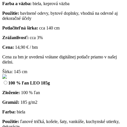
Farba a väzba:
biela, keprová väzba
Použitie:
bavlnené odevy, bytové doplnky, vhodná na odevné aj
dekoračné účely
Potlačiteľná šírka:
cca 140 cm
Zrážanlivosť:
cca 3%
Cena:
14,90 € / bm
Cena za bm je uvedená vrátane digitálnej potlače priamo v našej
dielni.
Šírka: 145 cm
100 % ľan LEO 185g
Zloženie:
100 % ľan
Gramáž:
185 g/m2
Farba:
biela
Použitie:
ľanové tričká, košele, šaty, vankúše, kuchynské utierky,
dekorácie