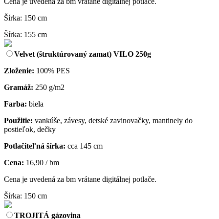
Cena je uvedená za bm vrátane digitálnej potlače.
Šírka: 150 cm
Šírka: 155 cm
Velvet (štruktúrovaný zamat) VILO 250g
Zloženie:
100% PES
Gramáž:
250 g/m2
Farba:
biela
Použitie:
vankúše, závesy, detské zavinovačky, mantinely do
postieľok, dečky
Potlačiteľná šírka:
cca 145 cm
Cena:
16,90 / bm
Cena je uvedená za bm vrátane digitálnej potlače.
Šírka: 150 cm
TROJITÁ gázovina