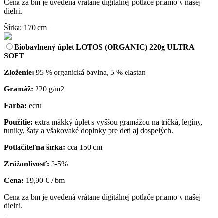
Cena za bm je uvedená vrátane digitálnej potlače priamo v našej
dielni.
Šírka: 170 cm
Biobavlnený úplet LOTOS (ORGANIC) 220g ULTRA
SOFT
Zloženie:
95 % organická bavlna, 5 % elastan
Gramáž:
220 g/m2
Farba:
ecru
Použitie:
extra mäkký úplet s vyššou gramážou na tričká, legíny,
tuniky, šaty a všakovaké doplnky pre deti aj dospelých.
Potlačiteľná šírka:
cca 150 cm
Zrážanlivosť:
3-5%
Cena:
19,90 € / bm
Cena za bm je uvedená vrátane digitálnej potlače priamo v našej
dielni.