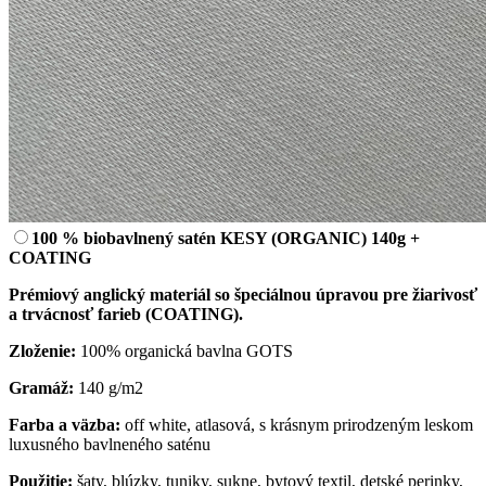
100 % biobavlnený satén KESY (ORGANIC) 140g +
COATING
Prémiový anglický materiál so špeciálnou úpravou pre žiarivosť
a trvácnosť farieb (COATING).
Zloženie:
100% organická bavlna GOTS
Gramáž:
140 g/m2
Farba a väzba:
off white, atlasová, s krásnym prirodzeným leskom
luxusného bavlneného saténu
Použitie:
šaty, blúzky, tuniky, sukne, bytový textil, detské perinky,