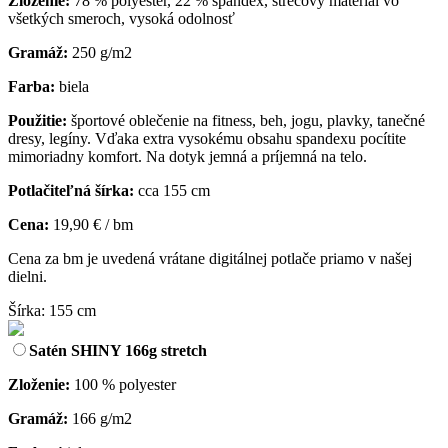
Zloženie:
78 % polyester, 22 % spandex, strečový materiál vo
všetkých smeroch, vysoká odolnosť
Gramáž:
250 g/m2
Farba:
biela
Použitie:
športové oblečenie na fitness, beh, jogu, plavky, tanečné
dresy, legíny. Vďaka extra vysokému obsahu spandexu pocítite
mimoriadny komfort. Na dotyk jemná a príjemná na telo.
Potlačiteľná šírka:
cca 155 cm
Cena:
19,90 € / bm
Cena za bm je uvedená vrátane digitálnej potlače priamo v našej
dielni.
Šírka: 155 cm
Satén SHINY 166g stretch
Zloženie:
100 % polyester
Gramáž:
166 g/m2