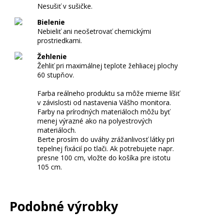
A
Nesušiť v sušičke.
Č
Bielenie
S
Nebieliť ani neošetrovať chemickými
V
prostriedkami.
O
Žehlenie
J
Žehliť pri maximálnej teplote žehliacej plochy
V
60 stupňov.
Z
Farba reálneho produktu sa môže mierne líšiť
O
v závislosti od nastavenia Vášho monitora.
R
Farby na prírodných materiáloch môžu byť
menej výrazné ako na polyestrových
materiáloch.
Berte prosím do uváhy zrážanlivosť látky pri
tepelnej fixácií po tlači. Ak potrebujete napr.
presne 100 cm, vložte do košíka pre istotu
105 cm.
Podobné výrobky
N