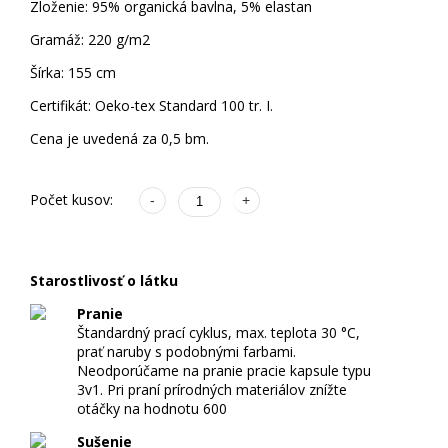
O
Zloženie: 95% organická bavlna, 5% elastan
F
Gramáž: 220 g/m2
A
Šírka: 155 cm
R
E
Certifikát: Oeko-tex Standard 100 tr. I.
B
Cena je uvedená za 0,5 bm.
N
É
L
Počet kusov:
-
+
Á
T
K
Starostlivosť o látku
Y
Pranie
Štandardný prací cyklus, max. teplota 30 °C,
V
prať naruby s podobnými farbami.
Neodporúčame na pranie pracie kapsule typu
Y
3v1. Pri praní prírodných materiálov znížte
T
otáčky na hodnotu 600
L
Sušenie