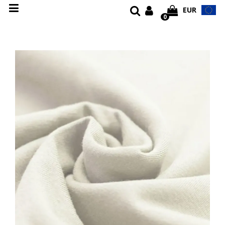
EUR
0
Ú
V
O
D
D
I
Z
A
J
N
O
V
É
L