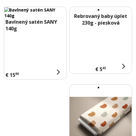
E
E
D
Rebrovaný baby úplet
Bavlnený satén SANY
L
230g - piesková
140g
E
S
B
L
O
45
€ 5
90
€ 15
G
K
O
N
T
A
K