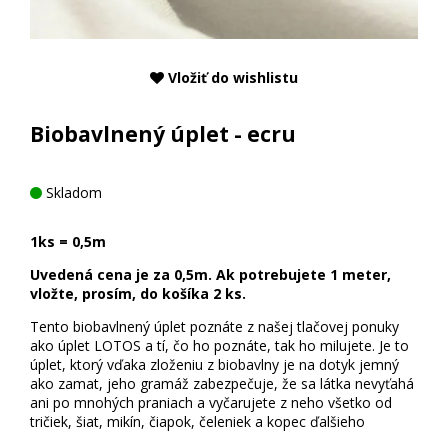
Á
T
K
Y
Vložiť do wishlistu
P
Biobavlnený úplet - ecru
R
O
Skladom
D
U
1ks = 0,5m
K
T
Uvedená cena je za 0,5m. Ak potrebujete 1 meter,
vložte, prosím, do košíka 2 ks.
Y
Tento biobavlnený úplet poznáte z našej tlačovej ponuky
ako úplet LOTOS a tí, čo ho poznáte, tak ho milujete. Je to
J
úplet, ktorý vďaka zloženiu z biobavlny je na dotyk jemný
E
ako zamat, jeho gramáž zabezpečuje, že sa látka nevyťahá
D
ani po mnohých praniach a vyčarujete z neho všetko od
N
tričiek, šiat, mikín, čiapok, čeleniek a kopec ďalšieho