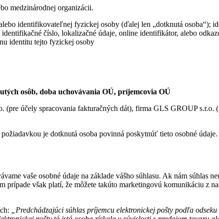
ebo medzinárodnej organizácii.
lebo identifikovateľnej fyzickej osoby (ďalej len „dotknutá osoba“); i
entifikačné číslo, lokalizačné údaje, online identifikátor, alebo odkaz
u identitu tejto fyzickej osoby
knutých osôb, doba uchovávania OÚ, príjemcovia OÚ
. (pre účely spracovania fakturačných dát), firma GLS GROUP s.r.o. (k
 požiadavkou je dotknutá osoba povinná poskytnúť tieto osobné údaje
vávame vaše osobné údaje na základe vášho súhlasu. Ak nám súhlas n
dom prípade však platí, že môžete takúto marketingovú komunikáciu z 
ách:
„Predchádzajúci súhlas príjemcu elektronickej pošty podľa odseku
ektronickej pošty tá istá osoba získala v súvislosti s predajom tovaru 