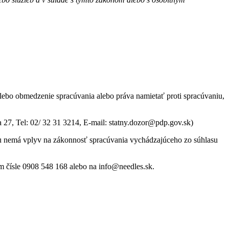
lebo obmedzenie spracúvania alebo práva namietať proti spracúvaniu,
 27, Tel: 02/ 32 31 3214, E-mail: statny.dozor@pdp.gov.sk)
su nemá vplyv na zákonnosť spracúvania vychádzajúceho zo súhlasu
m čísle 0908 548 168 alebo na info@needles.sk.