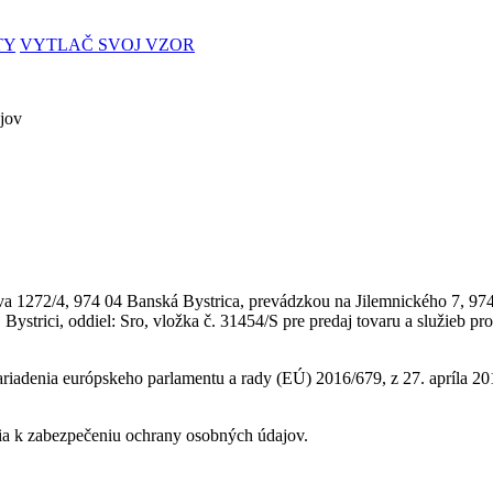
TY
VYTLAČ SVOJ VZOR
jov
a 1272/4, 974 04 Banská Bystrica, prevádzkou na Jilemnického 7, 974 0
trici, oddiel: Sro, vložka č. 31454/S pre predaj tovaru a služieb pr
iadenia európskeho parlamentu a rady (EÚ) 2016/679, z 27. apríla 201
nia k zabezpečeniu ochrany osobných údajov.