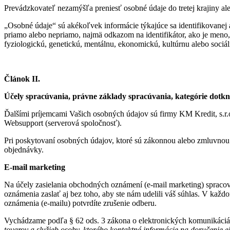
Prevádzkovateľ nezamýšľa preniesť osobné údaje do tretej krajiny al
„Osobné údaje“ sú akékoľvek informácie týkajúce sa identifikovanej a
priamo alebo nepriamo, najmä odkazom na identifikátor, ako je meno, id
fyziologickú, genetickú, mentálnu, ekonomickú, kultúrnu alebo sociáln
Článok II.
Účely spracúvania, právne základy spracúvania, kategórie dot
Ďalšími príjemcami Vašich osobných údajov sú firmy KM Kredit, s.r.o
Websupport (serverová spoločnosť).
Pri poskytovaní osobných údajov, ktoré sú zákonnou alebo zmluvnou
objednávky.
E-mail marketing
Na účely zasielania obchodných oznámení (e-mail marketing) spraco
oznámenia zaslať aj bez toho, aby ste nám udelili váš súhlas. V kaž
oznámenia (e-mailu) potvrdíte zrušenie odberu.
Vychádzame podľa § 62 ods. 3 zákona o elektronických komunikáci
tovarov a služieb osoby, ktorého kontaktné informácie na doručenie el