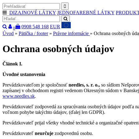
DIZAJNOVÉ LÁTKY
JEDNOFAREBNÉ LÁTKY
PRODUK
0908 548 168
EUR
0
Úvod
»
Pätička / footer
»
Právne informácie
» Ochrana osobných úda
Ochrana osobných údajov
Článok I.
Úvodné ustanovenia
Prevádzkovateľom je spoločnosť
needles, s. r. o.,
so sídlom Nešporov
zapísanej v obchodnom registri vedenom Okresným súdom v Banskej Bys
www.needles.sk
.
Prevádzkovateľ zodpovedá za spracúvania osobných údajov podľa nar
voľnom pohybe takýchto údajov, (ďalej len GDPR).
Prevádzkovateľ prijal všetky vhodné technické a organizačné opatre
Prevádzkovateľ
neurčuje
zodpovednú osobu.