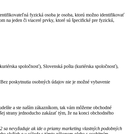
dentifikovateľná fyzická osoba je osoba, ktorú možno identifikovať
om na jeden či viaceré prvky, ktoré sú špecifické pre fyzickú,
uriérska spoločnosť), Slovenská pošta (kuriérska spoločnosť),
. Bez poskytnutia osobných údajov nie je možné vybavenie
eudelíte a ste naším zákazníkom, tak vám môžeme obchodné
našej strany jednoducho zakázať tým, že na konci obchodného
 2 sa nevyžaduje ak ide o priamy marketing vlastných podobných
alebo služieb a v súlade s týmto zákonom alebo s osobitným